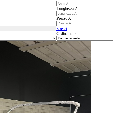
Lunghezza A
Prezzo A
× reset
Ordinamento