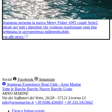
Jeanneau presenta la nuova Merry Fisher 1095 coupè Serie2
ideale per tutti i diportisti che vogliono trasformare ogni fine
settimana in un'esperienza indimenticabile.
vai alle news
Social
Facebook
Instagram
Jeanneau Experience Boat Club - Arno Marine
Tutte le Barche
Barche Nuove
Barche Usate
ARNO MARINE
Via dei Soffiatori del Vetro, 26/28 - 57121 Livorno LI
info@arnomarine.it
+39 0586.426005
+39 335.5413662
Elenco Imbarcazioni