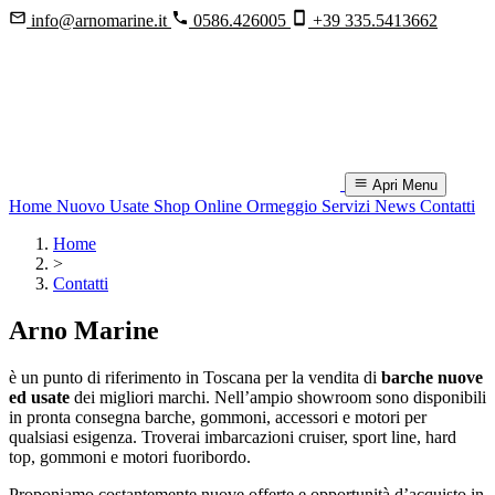
info@arnomarine.it
0586.426005
+39 335.5413662
Apri Menu
Home
Nuovo
Usate
Shop Online
Ormeggio
Servizi
News
Contatti
Home
>
Contatti
Arno Marine
è un punto di riferimento in Toscana per la vendita di
barche nuove
ed usate
dei migliori marchi. Nell’ampio showroom sono disponibili
in pronta consegna barche, gommoni, accessori e motori per
qualsiasi esigenza. Troverai imbarcazioni cruiser, sport line, hard
top, gommoni e motori fuoribordo.
Proponiamo costantemente nuove offerte e opportunità d’acquisto in