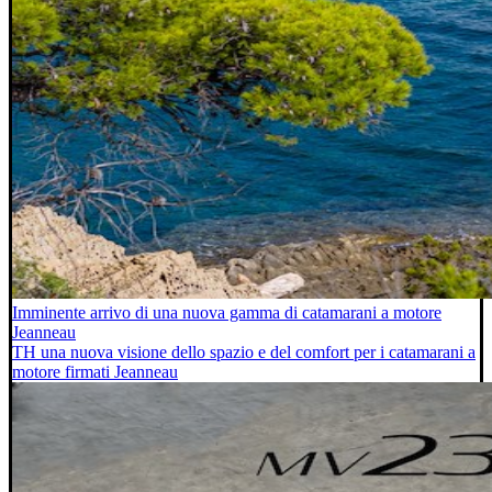
Imminente arrivo di una nuova gamma di catamarani a motore
Jeanneau
TH una nuova visione dello spazio e del comfort per i catamarani a
motore firmati Jeanneau