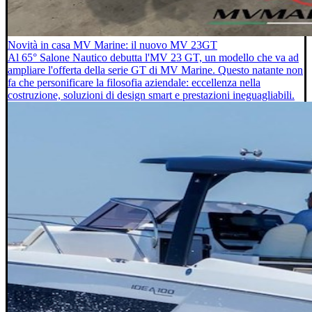
Novità in casa MV Marine: il nuovo MV 23GT
Al 65° Salone Nautico debutta l'MV 23 GT, un modello che va ad
ampliare l'offerta della serie GT di MV Marine. Questo natante non
fa che personificare la filosofia aziendale: eccellenza nella
costruzione, soluzioni di design smart e prestazioni ineguagliabili.