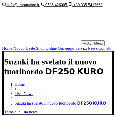
info@arnomarine.it
0586.426005
+39 335.5413662
Apri Menu
Home
Nuovo
Usate
Shop Online
Ormeggio
Servizi
News
Contatti
Suzuki ha svelato il nuovo
fuoribordo 𝗗𝗙𝟮𝟱𝟬 𝗞𝗨𝗥𝗢
Home
>
Lista News
>
Suzuki ha svelato il nuovo fuoribordo 𝗗𝗙𝟮𝟱𝟬 𝗞𝗨𝗥𝗢
Torna alla lista news