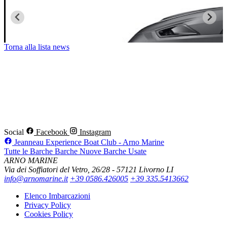
Torna alla lista news
Social
Facebook
Instagram
Jeanneau Experience Boat Club - Arno Marine
Tutte le Barche
Barche Nuove
Barche Usate
ARNO MARINE
Via dei Soffiatori del Vetro, 26/28 - 57121 Livorno LI
info@arnomarine.it
+39 0586.426005
+39 335.5413662
Elenco Imbarcazioni
Privacy Policy
Cookies Policy