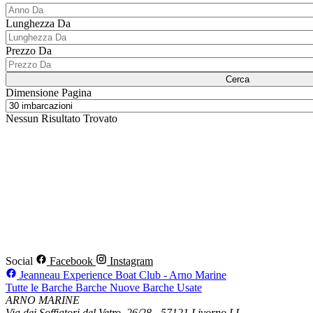
Lunghezza Da
Prezzo Da
Cerca
Dimensione Pagina
Nessun Risultato Trovato
Social
Facebook
Instagram
Jeanneau Experience Boat Club - Arno Marine
Tutte le Barche
Barche Nuove
Barche Usate
ARNO MARINE
Via dei Soffiatori del Vetro, 26/28 - 57121 Livorno LI