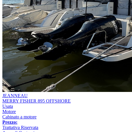
JEANNEAU
MERRY FISHER 895 OFFSHORE
Usata
Motore
Cabinato a motore
Prezzo:
Trattativa Riservata