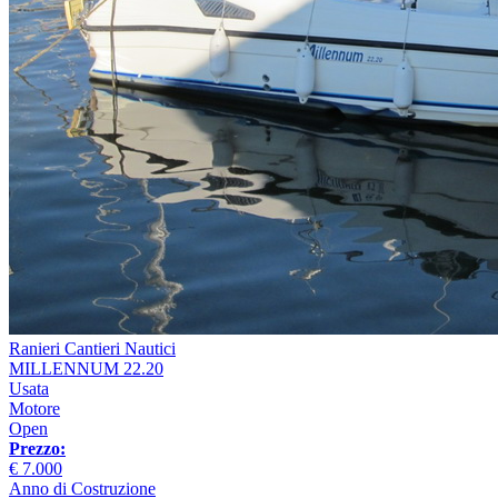
Ranieri Cantieri Nautici
MILLENNUM 22.20
Usata
Motore
Open
Prezzo:
€ 7.000
Anno di Costruzione