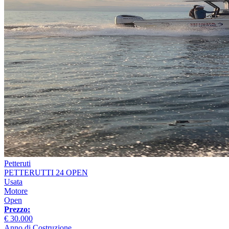
Petteruti
PETTERUTTI 24 OPEN
Usata
Motore
Open
Prezzo:
€ 30.000
Anno di Costruzione