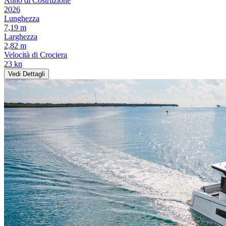
Anno di Costruzione
2026
Lunghezza
7,19 m
Larghezza
2,82 m
Velocità di Crociera
23 kn
Vedi Dettagli