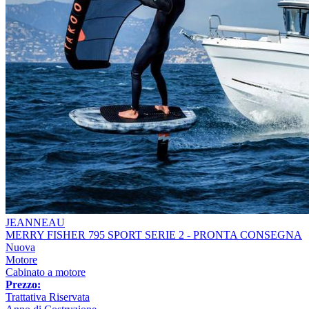
JEANNEAU
MERRY FISHER 795 SPORT SERIE 2 - PRONTA CONSEGNA
Nuova
Motore
Cabinato a motore
Prezzo:
Trattativa Riservata