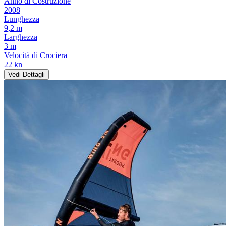
Anno di Costruzione
2008
Lunghezza
9,2 m
Larghezza
3 m
Velocità di Crociera
22 kn
Vedi Dettagli