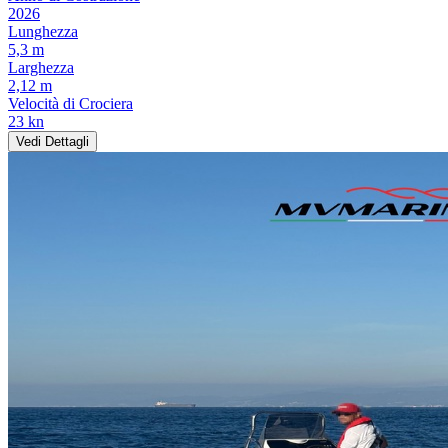
2026
Lunghezza
5,3 m
Larghezza
2,12 m
Velocità di Crociera
23 kn
Vedi Dettagli