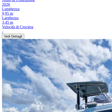
2026
Lunghezza
9,95 m
Larghezza
3,45 m
Velocità di Crociera
-
Vedi Dettagli