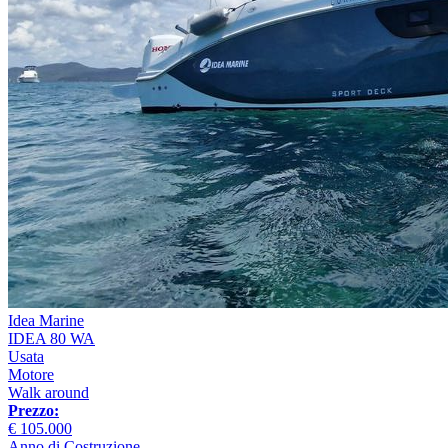
Idea Marine
IDEA 80 WA
Usata
Motore
Walk around
Prezzo:
€ 105.000
Anno di Costruzione