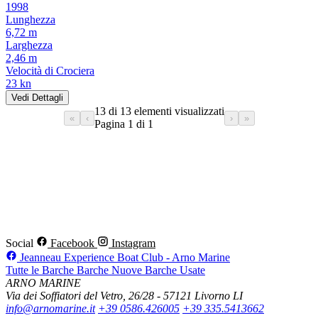
1998
Lunghezza
6,72 m
Larghezza
2,46 m
Velocità di Crociera
23 kn
Vedi Dettagli
13 di 13 elementi visualizzati
«
‹
›
»
Pagina 1 di 1
Social
Facebook
Instagram
Jeanneau Experience Boat Club - Arno Marine
Tutte le Barche
Barche Nuove
Barche Usate
ARNO MARINE
Via dei Soffiatori del Vetro, 26/28 - 57121 Livorno LI
info@arnomarine.it
+39 0586.426005
+39 335.5413662