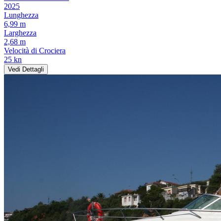
2025
Lunghezza
6,99 m
Larghezza
2,68 m
Velocità di Crociera
25 kn
Vedi Dettagli