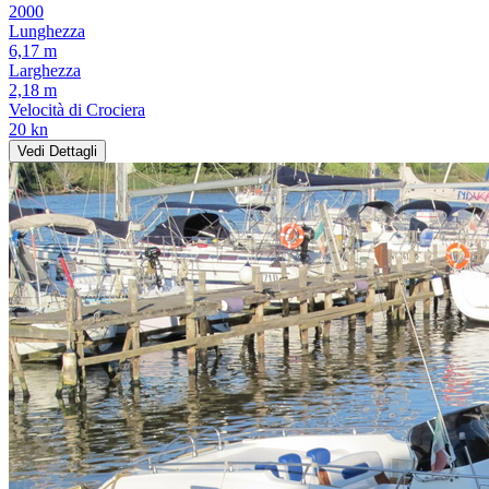
2000
Lunghezza
6,17 m
Larghezza
2,18 m
Velocità di Crociera
20 kn
Vedi Dettagli