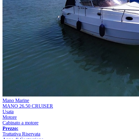
Mano Marine
MANO 26.50 CRUISER
Usata
Motore
Cabinato a motore
Prezzo:
Trattativa Riservata