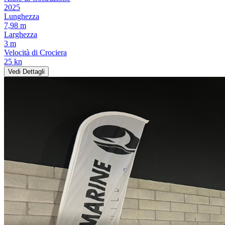
2025
Lunghezza
7,98 m
Larghezza
3 m
Velocità di Crociera
25 kn
Vedi Dettagli