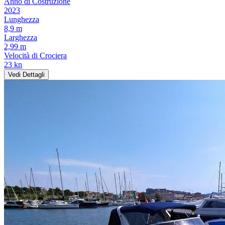
Anno di Costruzione
2023
Lunghezza
8,9 m
Larghezza
2,99 m
Velocità di Crociera
23 kn
Vedi Dettagli