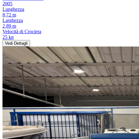
2005
Lunghezza
8,72 m
Larghezza
2,89 m
Velocità di Crociera
25 kn
Vedi Dettagli