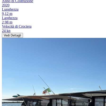
Anno di Costruzione
2020
Lunghezza
9,12 m
Larghezza
2,98 m
Velocità di Crociera
24 kn
Vedi Dettagli