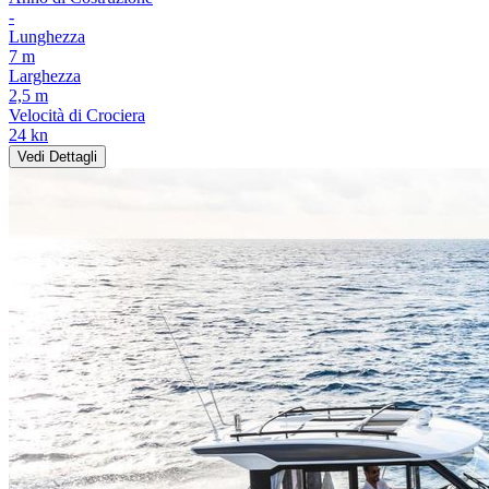
-
Lunghezza
7 m
Larghezza
2,5 m
Velocità di Crociera
24 kn
Vedi Dettagli