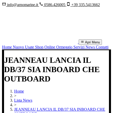
info@arnomarine.it
0586.426005
+39 335.5413662
Apri Menu
Home
Nuovo
Usate
Shop Online
Ormeggio
Servizi
News
Contatti
JEANNEAU LANCIA IL
DB/37 SIA INBOARD CHE
OUTBOARD
Home
>
Lista News
>
JEANNEAU LANCIA IL DB/37 SIA INBOARD CHE