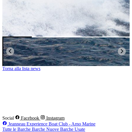
Torna alla lista news
Social
Facebook
Instagram
Jeanneau Experience Boat Club - Arno Marine
Tutte le Barche
Barche Nuove
Barche Usate